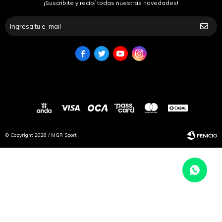
¡Suscribite y recibí todas nuestras novedades!




© Copyright 2026 / MGR Sport
Fenicio