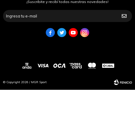
¡Suscribite y recibí todas nuestras novedades!




© Copyright 2026 / MGR Sport
Fenicio