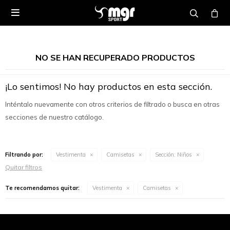

NO SE HAN RECUPERADO PRODUCTOS
¡Lo sentimos! No hay productos en esta sección.
Inténtalo nuevamente con otros criterios de filtrado o busca en otras
secciones de nuestro catálogo.
Filtrando por:
Vestimenta
Camisetas
Sección:
Niños
Quitar filtros
Te recomendamos quitar:
Vestimenta
Camisetas