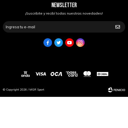
NEWSLETTER
¡Suscribite y recibí todas nuestras novedades!




© Copyright 2026 / MGR Sport