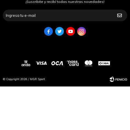
¡Suscribite y recibí todas nuestras novedades!




© Copyright 2026 / MGR Sport
Fenicio