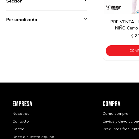
Sección
Personalizado
PRE VENTA - 
NIÑO Cerro 
2.
$
EMPRESA
COMPRA
Nosotros
Como comprar
Contacto
Envíos y devolucion
Central
Preguntas frecuent
Unite a nuestro equipo