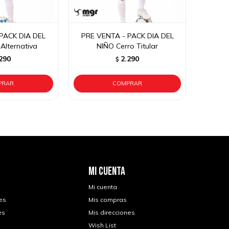
PACK DIA DEL
PRE VENTA - PACK DIA DEL
Alternativa
NIÑO Cerro Titular
290
2.290
$
MI CUENTA
Mi cuenta
es
Mis compras
es
Mis direcciones
Wish List