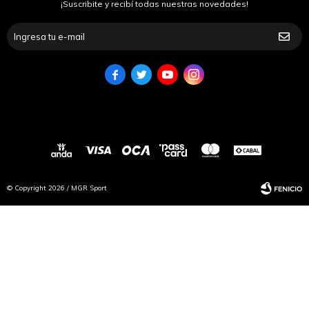
¡Suscribite y recibí todas nuestras novedades!




© Copyright 2026 / MGR Sport
Fenicio