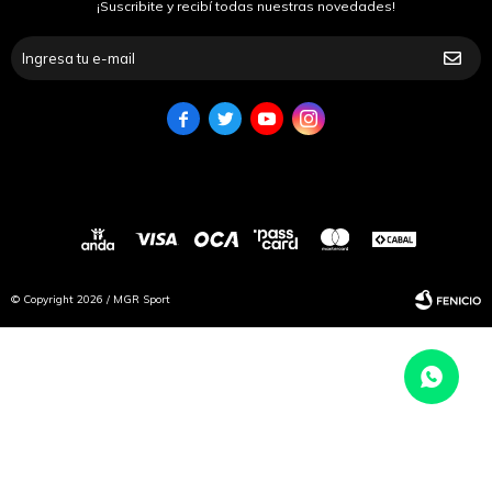
¡Suscribite y recibí todas nuestras novedades!




© Copyright 2026 / MGR Sport
Fenicio