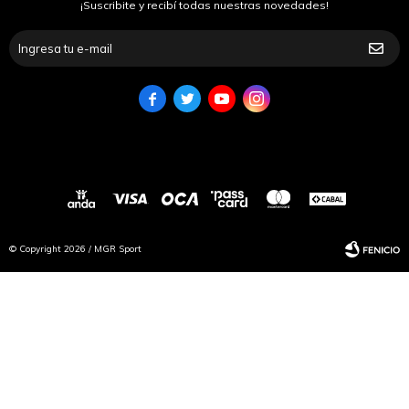
¡Suscribite y recibí todas nuestras novedades!




© Copyright 2026 / MGR Sport
Fenicio