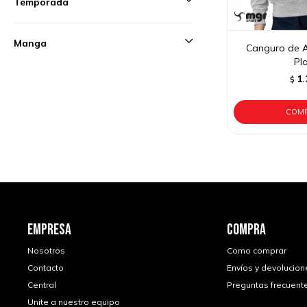
Temporada
Manga
Canguro de A
Pl
1.
$
EMPRESA
COMPRA
Nosotros
Como comprar
Contacto
Envíos y devolucion
Central
Preguntas frecuent
Unite a nuestro equipo