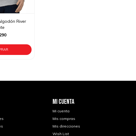
lgodón River
ate
290
MI CUENTA
Mi cuenta
es
Mis compras
es
Mis direcciones
Wish List