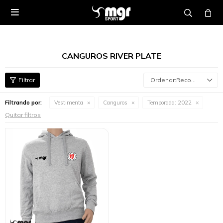

CANGUROS RIVER PLATE
Recomendados
Filtrando por:
Vestimenta
Canguros
Temporada:
2022
Quitar filtros