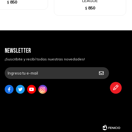
LEAGUE
850
$
850
$
NEWSLETTER
¡Suscribite y recibí todas nuestras novedades!



