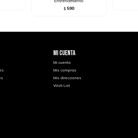
Entrenamiento
590
$
MI CUENTA
Mi cuenta
es
Mis compras
es
Mis direcciones
Wish List