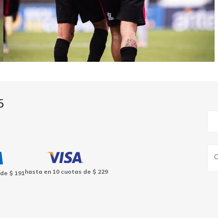
5
hasta en
10
cuotas de
$ 229
 de
$ 191