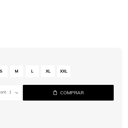
S
M
L
XL
XXL
1
COMPRAR