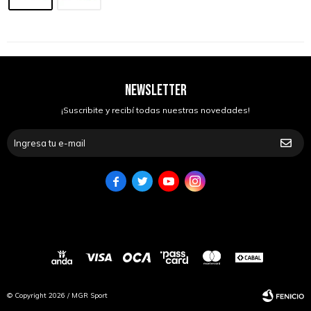
NEWSLETTER
¡Suscribite y recibí todas nuestras novedades!




© Copyright 2026 / MGR Sport