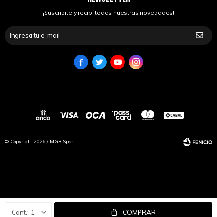
¡Suscribite y recibí todas nuestras novedades!




© Copyright 2026 / MGR Sport
Fenicio
COMPRAR
1