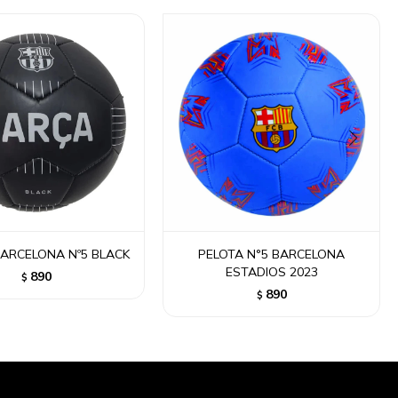
BARCELONA Nº5 BLACK
PELOTA N°5 BARCELONA
ESTADIOS 2023
890
$
890
$