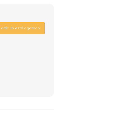
 artí­culo está agotado.