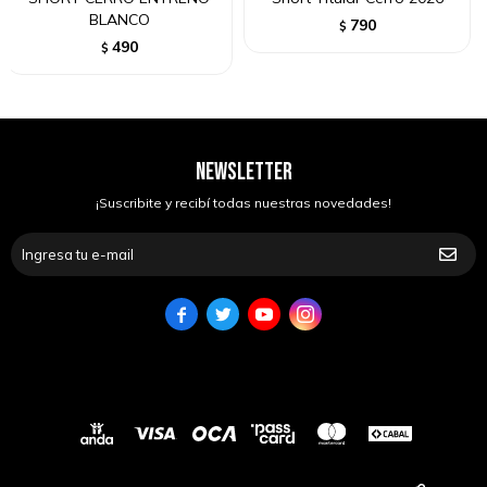
BLANCO
790
$
490
$
NEWSLETTER
¡Suscribite y recibí todas nuestras novedades!



