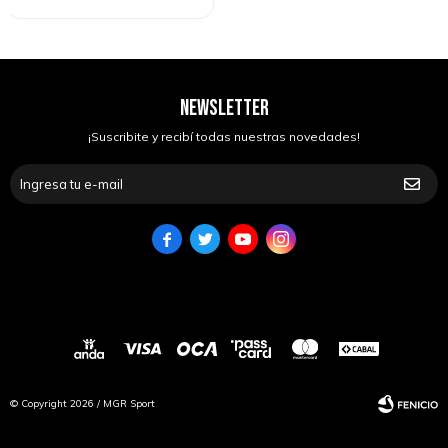
NEWSLETTER
¡Suscribite y recibí todas nuestras novedades!




© Copyright 2026 / MGR Sport