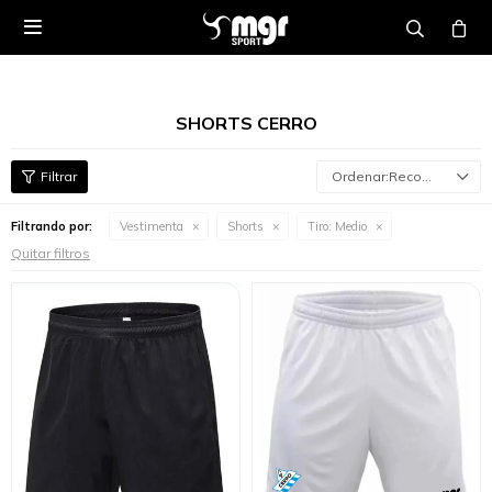

SHORTS CERRO
Recomendados
Filtrando por:
Vestimenta
Shorts
Tiro:
Medio
Quitar filtros