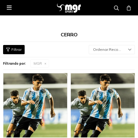

CERRO
Recomendados
Filtrando por:
MGR