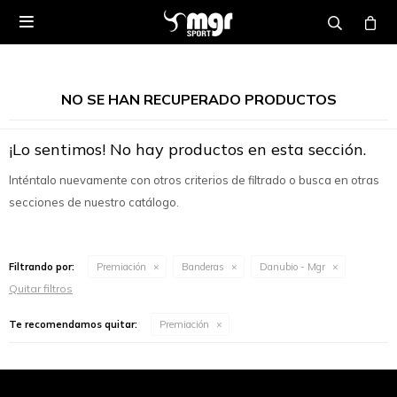

NO SE HAN RECUPERADO PRODUCTOS
¡Lo sentimos! No hay productos en esta sección.
Inténtalo nuevamente con otros criterios de filtrado o busca en otras
secciones de nuestro catálogo.
Filtrando por:
Premiación
Banderas
Danubio - Mgr
Quitar filtros
Te recomendamos quitar:
Premiación