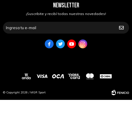
NEWSLETTER
¡Suscribite y recibí todas nuestras novedades!




© Copyright 2026 / MGR Sport