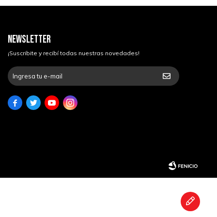
NEWSLETTER
¡Suscribite y recibí todas nuestras novedades!



