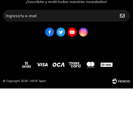
¡Suscribite y recibí todas nuestras novedades!




© Copyright 2026 / MGR Sport
Fenicio