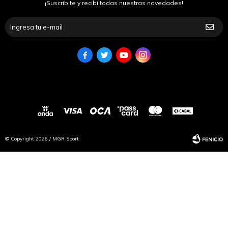
¡Suscribite y recibí todas nuestras novedades!




© Copyright 2026 / MGR Sport
Fenicio