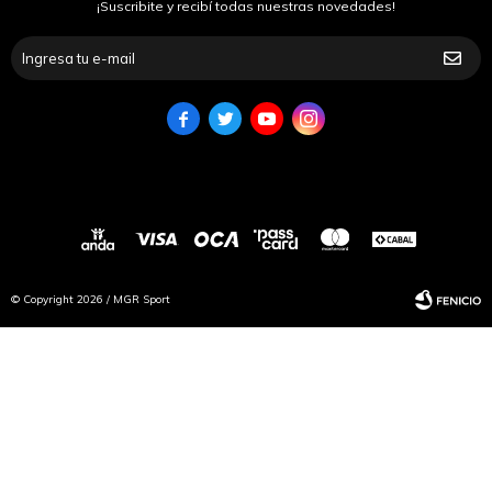
¡Suscribite y recibí todas nuestras novedades!




© Copyright 2026 / MGR Sport
Fenicio