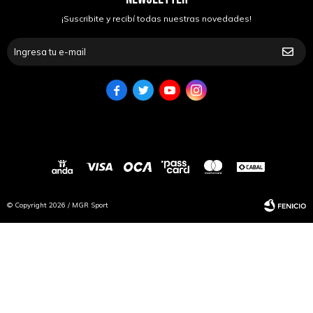
¡Suscribite y recibí todas nuestras novedades!




© Copyright 2026 / MGR Sport
Fenicio