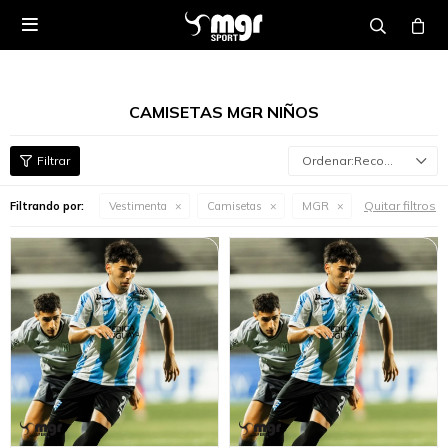

CAMISETAS MGR NIÑOS
Recomendados
Quitar filtros
Filtrando por:
Vestimenta
Camisetas
MGR