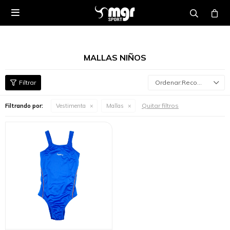

MALLAS NIÑOS
Recomendados
Quitar filtros
Filtrando por:
Vestimenta
Mallas