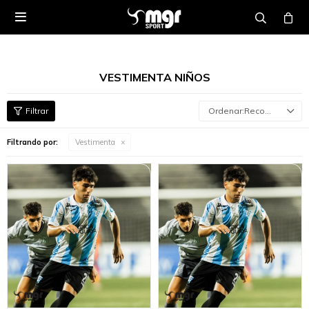

VESTIMENTA NIÑOS
Recomendados
Filtrando por:
Vestimenta