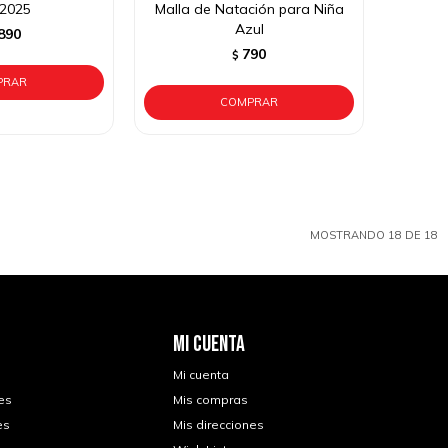
 2025
Malla de Natación para Niña
Azul
890
790
$
MOSTRANDO
18
DE
18
MI CUENTA
Mi cuenta
es
Mis compras
es
Mis direcciones