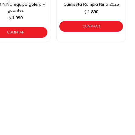
NIÑO equipo golero +
Camiseta Rampla Niño 2025
guantes
1.890
$
1.990
$