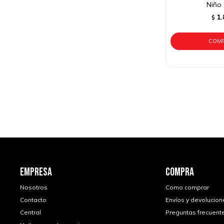
Niño
1.
$
EMPRESA
COMPRA
Nosotros
Como comprar
Contacto
Envíos y devolucion
Central
Preguntas frecuent