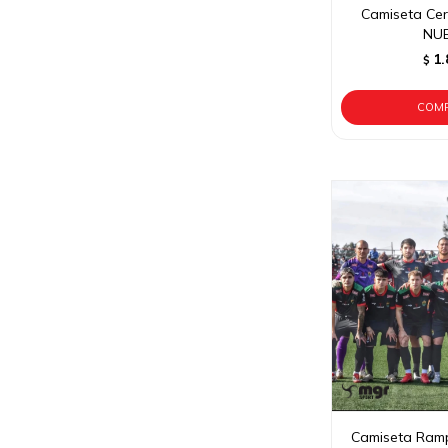
Camiseta Cer
NU
1.
$
Camiseta Ramp