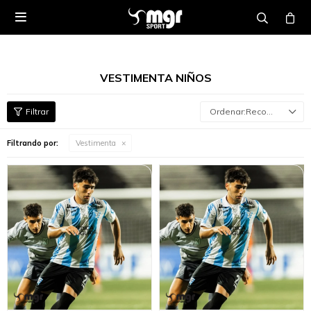

VESTIMENTA NIÑOS
Recomendados
Filtrando por:
Vestimenta