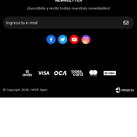
¡Suscribite y recibí todas nuestras novedades!




© Copyright 2026 / MGR Sport
Fenicio