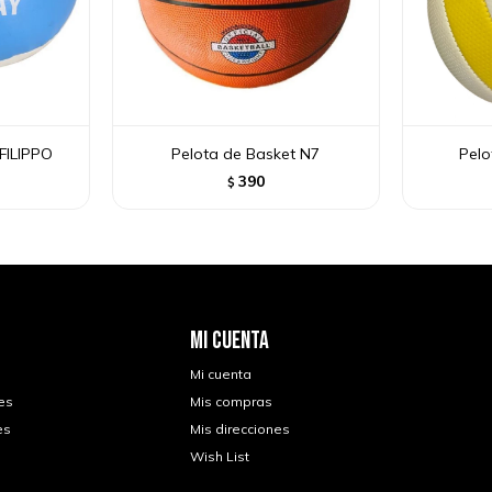
FILIPPO
Pelota de Basket N7
Pelo
390
$
MI CUENTA
Mi cuenta
es
Mis compras
es
Mis direcciones
Wish List