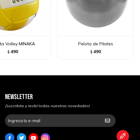
ta Volley MINAKA
Pelota de Pilates
490
490
$
$
NEWSLETTER
¡Suscribite y recibí todas nuestras novedades!



