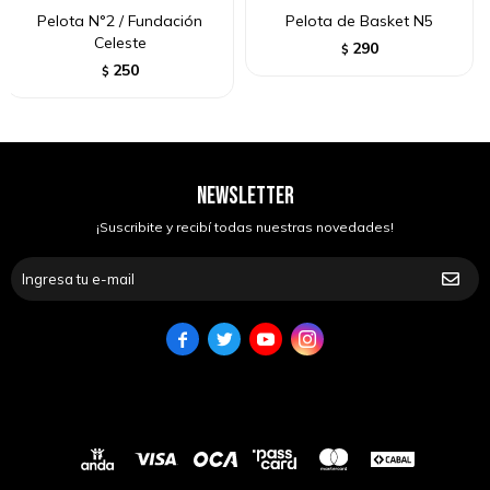
Pelota N°2 / Fundación
Pelota de Basket N5
Celeste
290
$
250
$
NEWSLETTER
¡Suscribite y recibí todas nuestras novedades!



