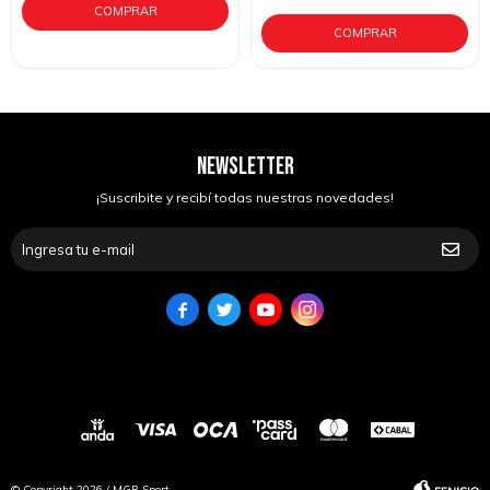
NEWSLETTER
¡Suscribite y recibí todas nuestras novedades!




© Copyright 2026 / MGR Sport