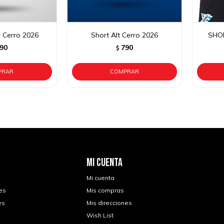
r Cerro 2026
Short Alt Cerro 2026
SHO
90
790
$
MI CUENTA
Mi cuenta
es
Mis compras
es
Mis direcciones
Wish List