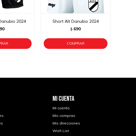
 Danubio 2024
Short Alt Danubio 2024
90
690
$
MI CUENTA
Mi cuenta
es
Mis compras
es
Mis direcciones
Wish List