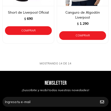
Short de Liverpool Oficial
Canguro de Algodón
Liverpool
690
$
1.290
$
MOSTRANDO
14
DE
14
NEWSLETTER
¡Suscribite y recibí todas nuestras novedades!