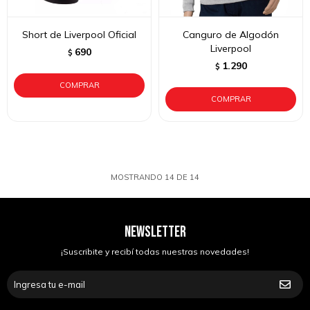
Short de Liverpool Oficial
Canguro de Algodón
Liverpool
690
$
1.290
$
MOSTRANDO
14
DE
14
NEWSLETTER
¡Suscribite y recibí todas nuestras novedades!