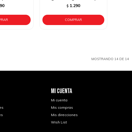
90
1.290
$
MOSTRANDO
14
DE
14
MI CUENTA
Mi cuenta
es
Mis compras
es
Mis direcciones
Wish List