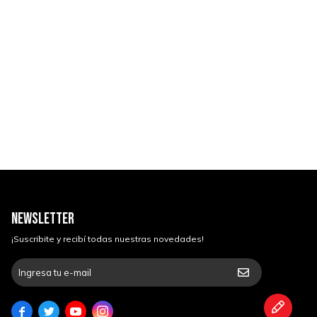
NEWSLETTER
¡Suscribite y recibí todas nuestras novedades!



