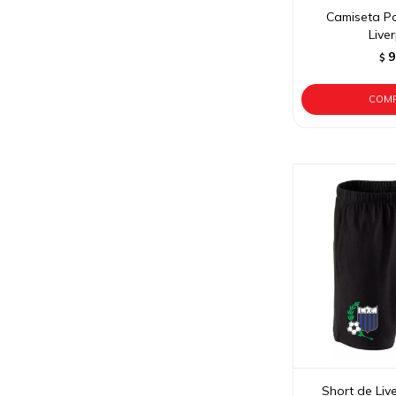
Camiseta Po
Live
9
$
Short de Live