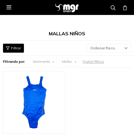

MALLAS NIÑOS
Recomendados
Quitar filtros
Filtrando por:
Vestimenta
Mallas